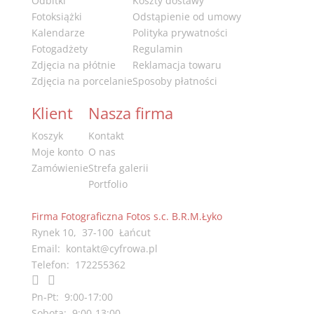
Odbitki
Koszty dostawy
Fotoksiążki
Odstąpienie od umowy
Kalendarze
Polityka prywatności
Fotogadżety
Regulamin
Zdjęcia na płótnie
Reklamacja towaru
Zdjęcia na porcelanie
Sposoby płatności
Klient
Nasza firma
Koszyk
Kontakt
Moje konto
O nas
Zamówienie
Strefa galerii
Portfolio
Firma Fotograficzna Fotos s.c. B.R.M.Łyko
Rynek 10
,
37-100
Łańcut
Email:
kontakt@cyfrowa.pl
Telefon:
172255362


Pn-Pt:
9:00-17:00
Sobota:
9:00-13:00