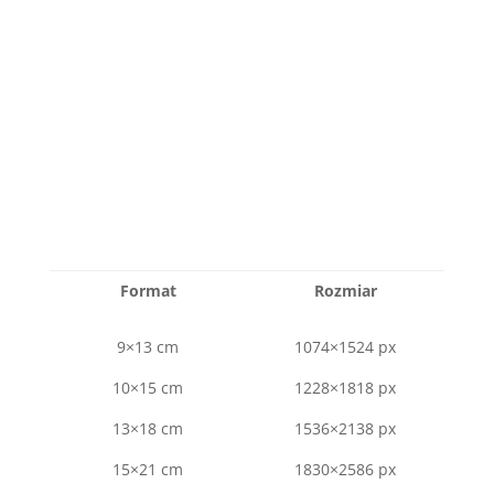
ROZMIARY ODBITEK
Format
Rozmiar
9×13 cm
1074×1524 px
10×15 cm
1228×1818 px
13×18 cm
1536×2138 px
15×21 cm
1830×2586 px