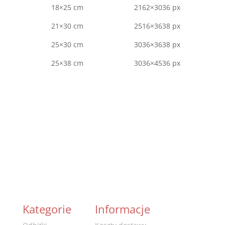
18×25 cm
2162×3036 px
21×30 cm
2516×3638 px
25×30 cm
3036×3638 px
25×38 cm
3036×4536 px
Pobierz zdjęcie do kalibracji monitora
Pobierz profil barwny Fuji Frontier 350
Kategorie
Informacje