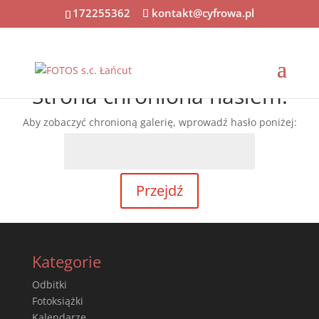
172255362
kontakt@cyfrowa.pl
Strona chroniona hasłem.
Aby zobaczyć chronioną galerię, wprowadź hasło poniżej:
Kategorie
Odbitki
Fotoksiążki
Kalendarze