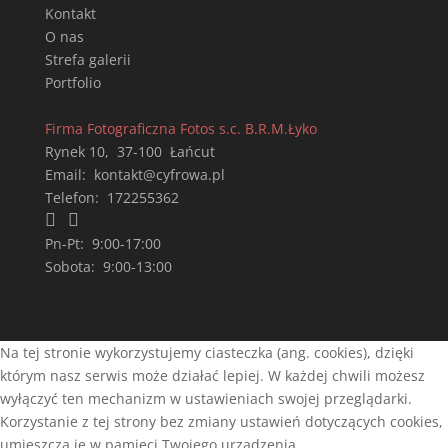
Kontakt
O nas
Strefa galerii
Portfolio
Firma Fotograficzna Fotos s.c. B.R.M.Łyko
Rynek 10
,
37-100
Łańcut
Email:
kontakt@cyfrowa.pl
Telefon:
172255362


Pn-Pt:
9:00-17:00
Sobota:
9:00-13:00
Na tej stronie wykorzystujemy ciasteczka (ang. cookies), dzięki
którym nasz serwis może działać lepiej. W każdej chwili możesz
wyłączyć ten mechanizm w ustawieniach swojej przeglądarki.
Korzystanie z tej strony bez zmiany ustawień dotyczących cookies,
umieszcza je w pamięci Twojego urządzenia.