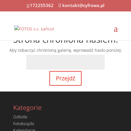
172255362
kontakt@cyfrowa.pl
Strona chroniona hasłem.
Aby zobaczyć chronioną galerię, wprowadź hasło poniżej:
Kategorie
Odbitki
Fotoksiążki
Kalendarze