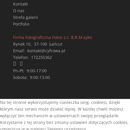
Kontakt
O nas
Strefa galerii
Portfolio
Firma Fotograficzna Fotos s.c. B.R.M.Łyko
Rynek 10
,
37-100
Łańcut
Email:
kontakt@cyfrowa.pl
Telefon:
172255362


Pn-Pt:
9:00-17:00
Sobota:
9:00-13:00
Na tej stronie wykorzystujemy ciasteczka (ang. cookies), dzięki
którym nasz serwis może działać lepiej. W każdej chwili możesz
wyłączyć ten mechanizm w ustawieniach swojej przeglądarki.
Korzystanie z tej strony bez zmiany ustawień dotyczących cookies,
umieszcza je w pamięci Twojego urządzenia.