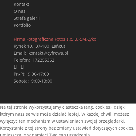
Kontakt
O nas
Strefa galerii
Portfolio
Firma Fotograficzna Fotos s.c. B.R.M.Łyko
Rynek 10
,
37-100
Łańcut
Email:
kontakt@cyfrowa.pl
Telefon:
172255362


Pn-Pt:
9:00-17:00
Sobota:
9:00-13:00
Na tej stronie wykorzystujemy ciasteczka (ang. cookies), dzięki
którym nasz serwis może działać lepiej. W każdej chwili możesz
wyłączyć ten mechanizm w ustawieniach swojej przeglądarki.
Korzystanie z tej strony bez zmiany ustawień dotyczących cookies,
umieszcza je w pamięci Twojego urządzenia.