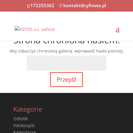
172255362
kontakt@cyfrowa.pl
Strona chroniona hasłem.
Aby zobaczyć chronioną galerię, wprowadź hasło poniżej:
Kategorie
Odbitki
Fotoksiążki
Kalendarze