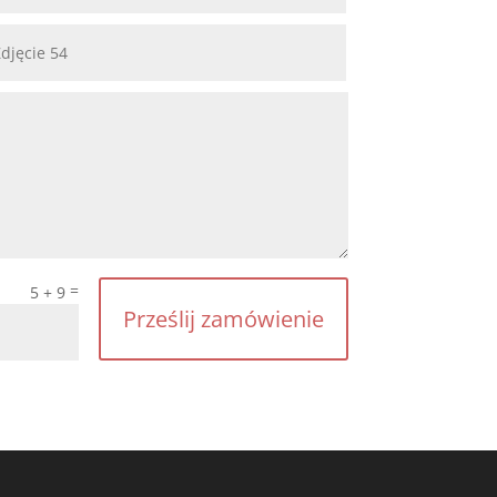
=
5 + 9
Prześlij zamówienie