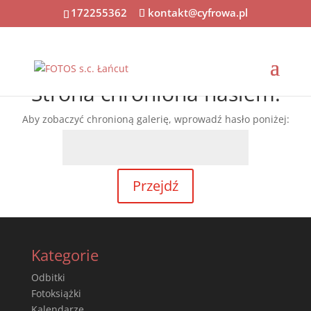
172255362
kontakt@cyfrowa.pl
Strona chroniona hasłem.
Aby zobaczyć chronioną galerię, wprowadź hasło poniżej:
Kategorie
Odbitki
Fotoksiążki
Kalendarze