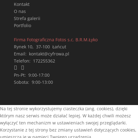
Kontakt
O nas
Strefa galerii
Portfolio
Firma Fotograficzna Fotos s.c. B.R.M.Łyko
Rynek 10
,
37-100
Łańcut
Email:
kontakt@cyfrowa.pl
Telefon:
172255362


Pn-Pt:
9:00-17:00
Sobota:
9:00-13:00
Na tej stronie wykorzystujemy ciasteczka (ang. cookies), dzięki
którym nasz serwis może działać lepiej. W każdej chwili możesz
wyłączyć ten mechanizm w ustawieniach swojej przeglądarki.
Korzystanie z tej strony bez zmiany ustawień dotyczących cookies,
umieszcza je w pamięci Twojego urządzenia.