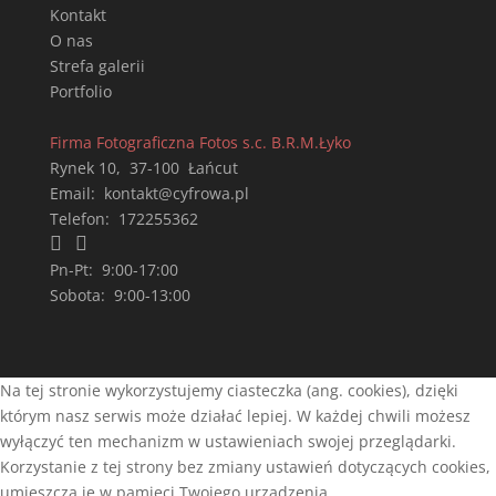
Kontakt
O nas
Strefa galerii
Portfolio
Firma Fotograficzna Fotos s.c. B.R.M.Łyko
Rynek 10
,
37-100
Łańcut
Email:
kontakt@cyfrowa.pl
Telefon:
172255362


Pn-Pt:
9:00-17:00
Sobota:
9:00-13:00
Na tej stronie wykorzystujemy ciasteczka (ang. cookies), dzięki
którym nasz serwis może działać lepiej. W każdej chwili możesz
wyłączyć ten mechanizm w ustawieniach swojej przeglądarki.
Korzystanie z tej strony bez zmiany ustawień dotyczących cookies,
umieszcza je w pamięci Twojego urządzenia.