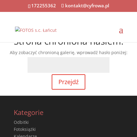
172255362
kontakt@cyfrowa.pl
Strona chroniona hasłem.
Aby zobaczyć chronioną galerię, wprowadź hasło poniżej:
Kategorie
Odbitki
Fotoksiążki
Kalendarze