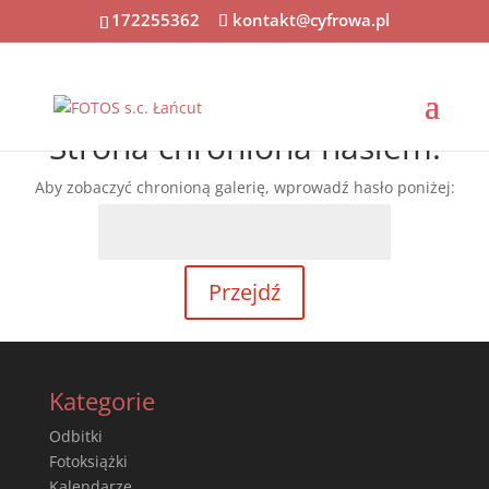
172255362
kontakt@cyfrowa.pl
Strona chroniona hasłem.
Aby zobaczyć chronioną galerię, wprowadź hasło poniżej:
Kategorie
Odbitki
Fotoksiążki
Kalendarze