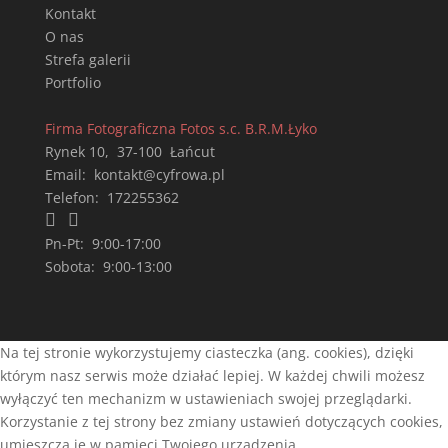
Kontakt
O nas
Strefa galerii
Portfolio
Firma Fotograficzna Fotos s.c. B.R.M.Łyko
Rynek 10
,
37-100
Łańcut
Email:
kontakt@cyfrowa.pl
Telefon:
172255362


Pn-Pt:
9:00-17:00
Sobota:
9:00-13:00
Na tej stronie wykorzystujemy ciasteczka (ang. cookies), dzięki
którym nasz serwis może działać lepiej. W każdej chwili możesz
wyłączyć ten mechanizm w ustawieniach swojej przeglądarki.
Korzystanie z tej strony bez zmiany ustawień dotyczących cookies,
umieszcza je w pamięci Twojego urządzenia.